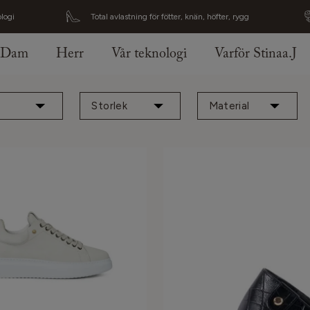
logi
Total avlastning för fötter, knän, höfter, rygg
Dam
Herr
Vår teknologi
Varför Stinaa.J
Storlek
Material