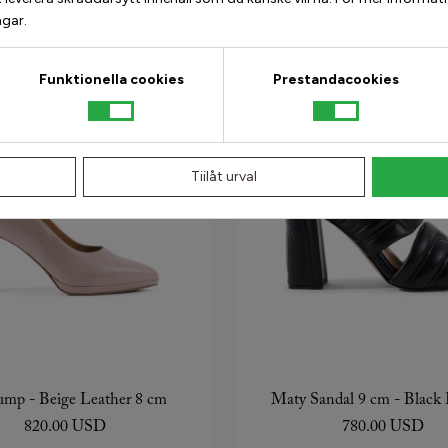
540.00 USD
ngar.
Funktionella cookies
Prestandacookies
ITALIAN COLLECTION
ITALIAN CO
Tiilåt urval
ump - Beige Leather 8 cm
Maty Sandal 9 cm - Black 
820.00 USD
780.00 USD