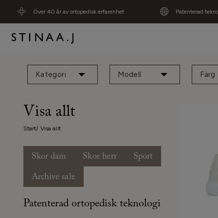
Över 40 år av ortopedisk erfarenhet
Patenterad tekno
Kategori
Modell
Färg
Visa allt
Start
Visa allt
Skor dam
Skor herr
Sport
Archive sale
Patenterad ortopedisk teknologi