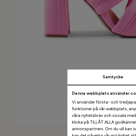
Samtycke
Denna webbplats använder co
Maty Sandal 9 cm - Pink Leat
Vi använder första- och tredjepart
780.00 USD
funktioner på vår webbplats, anp
våra nyhetsbrev och sociala med
klicka på TILLÅT ALLA godkänner d
annonspartners. Om du vill kan i
kan det påverka vår möjlighet att