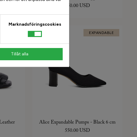
350.00 USD
Marknadsföringscookies
LLECTION
EXPANDABLE
Tillåt alla
Leather
Alice Expandable Pumps - Black 6 cm
550.00 USD