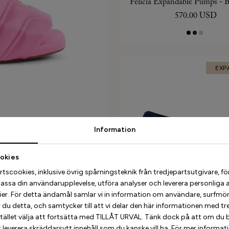
Felicia Expandable Pumps - 
570.00 USD
EXP
Information
okies
her
scookies, inklusive övrig spårningsteknik från tredjepartsutgivare, för at
assa din användarupplevelse, utföra analyser och leverera personliga 
ier. För detta ändamål samlar vi in information om användare, surfmö
u detta, och samtycker till att vi delar den här informationen med tred
Filippa Ballerina - Expanda
stället välja att fortsätta med TILLÅT URVAL. Tänk dock på att om du b
 leverera skräddarsytt innehåll som du kanske vill ha. För mer informat