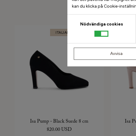
kan du klicka på Cookie-inställni
Samtyckesval
Nödvändiga cookies
ITALIAN COLLECTION
Avvisa
Isa Pump - Black Suede 8 cm
Isa P
820.00 USD