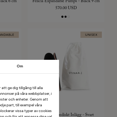
Black 6 cm
Felicia Expandable Pumps - Black 9 cm
570.00 USD
ANDABLE
UNISEX
Om
t ge dig tillgång till alla
annonser på våra webbplatser, i
nster och enheter. Genom att
je part, till exempel våra
ble Navy
lockerar vissa typer av cookies
5-Bar Ortopediskt Inlägg - Svart
ion och för att anpassa dina val