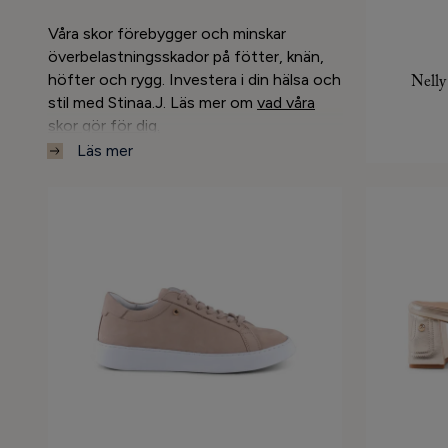
Våra skor förebygger och minskar
överbelastningsskador på fötter, knän,
höfter och rygg. Investera i din hälsa och
Nelly
stil med Stinaa.J. Läs mer om
vad våra
skor gör för dig.
Läs mer
✔ Ortopediska lösningar för klackskor och
låga skor och sportskor