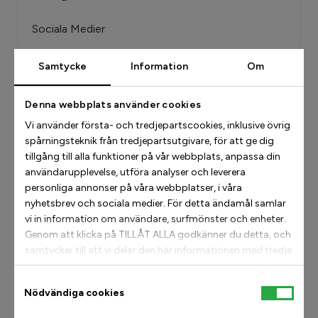
Sociala Medier
Kontakta Oss
Samtycke
Information
Om
Produkter och teknologi
Denna webbplats använder cookies
Leverans och frakt
Vi använder första- och tredjepartscookies, inklusive övrig
Beställningar och tillgänglighet
spårningsteknik från tredjepartsutgivare, för att ge dig
tillgång till alla funktioner på vår webbplats, anpassa din
Returer, byten och reklamationer
användarupplevelse, utföra analyser och leverera
personliga annonser på våra webbplatser, i våra
nyhetsbrev och sociala medier. För detta ändamål samlar
vi in information om användare, surfmönster och enheter.
Vill du kontakta oss?
Genom att klicka på TILLÅT ALLA godkänner du detta, och
samtycker till att vi delar den här informationen med tredje
part, till exempel våra annonspartners. Om du vill kan
info@stinaaj.se
istället välja att fortsätta med TILLÅT URVAL. Tänk dock
Samtyckesval
Nödvändiga cookies
på att om du blockerar vissa typer av cookies kan det
+46 8-410 455 50
påverka vår möjlighet att leverera skräddarsytt innehåll