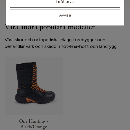
Tiilåt urval
Avvisa
Våra andra populära modeller
Våra skor och ortopediska inlägg förebygger och
behandlar värk och skador i fot-knä-höft och ländrygg.
One Hunting -
Black/Orange