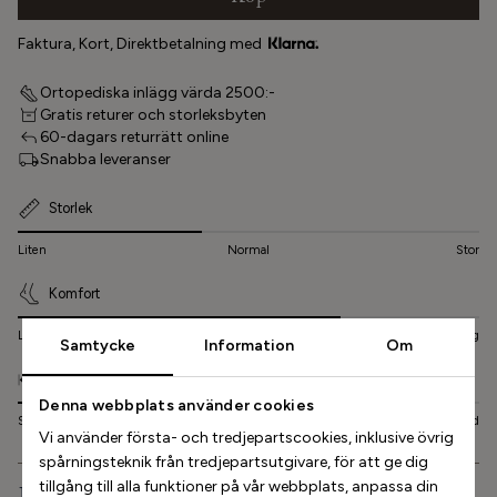
Faktura, Kort, Direktbetalning med
Ortopediska inlägg värda 2500:-
Gratis returer och storleksbyten
60-dagars returrätt online
Snabba leveranser
Storlek
Liten
Normal
Stor
Komfort
Låg
Normal
Hög
Samtycke
Information
Om
Bredd
Denna webbplats använder cookies
Smal
Normal
Bred
Vi använder första- och tredjepartscookies, inklusive övrig
spårningsteknik från tredjepartsutgivare, för att ge dig
tillgång till alla funktioner på vår webbplats, anpassa din