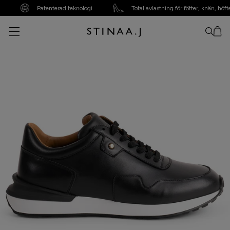
Patenterad teknologi
Total avlastning för fötter, knän, höfter,
Din varukorg är tom