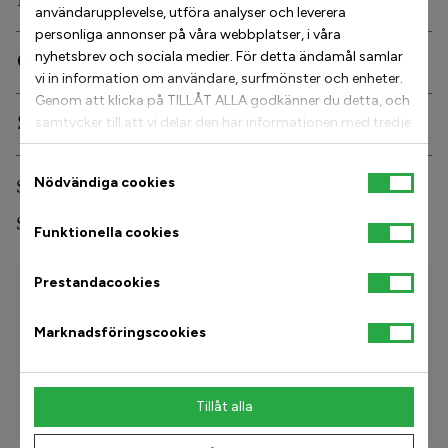
Produktbeskrivning
användarupplevelse, utföra analyser och leverera
personliga annonser på våra webbplatser, i våra
Ortopediska egenskaper
nyhetsbrev och sociala medier. För detta ändamål samlar
vi in information om användare, surfmönster och enheter.
Genom att klicka på TILLÅT ALLA godkänner du detta, och
Service och info
samtycker till att vi delar den här informationen med tredje
part, till exempel våra annonspartners. Om du vill kan
istället välja att fortsätta med TILLÅT URVAL. Tänk dock
Samtyckesval
Nödvändiga cookies
Skovård
på att om du blockerar vissa typer av cookies kan det
påverka vår möjlighet att leverera skräddarsytt innehåll
Stinaa.J Studio
Funktionella cookies
som du kanske vill ha. För mer information och för att
anpassa dina val kan du klicka på Cookie-inställningar.
Hitta min storlek
Prestandacookies
Ange fotlängd i mm
Marknadsföringscookies
Hitta
Tillåt alla
Hur mäter jag mina fötter?