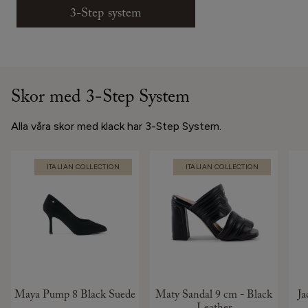
3-Step system
Skor med 3-Step System
Alla våra skor med klack har 3-Step System.
ITALIAN COLLECTION
ITALIAN COLLECTION
Maya Pump 8 Black Suede
Maty Sandal 9 cm - Black
Ja