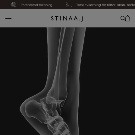
Patenterad teknologi
Total avlastning för fötter, knän, höfter, ry
Din varukorg är tom