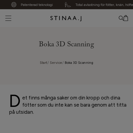
Patenterad teknologi
Total avlastning för fötter, knän, höfter,
Din varukorg är tom
Boka 3D Scanning
Start
Service
Boka 3D Scanning
D
et finns många saker om din kropp och dina
fötter som du inte kan se bara genom att titta
på utsidan.