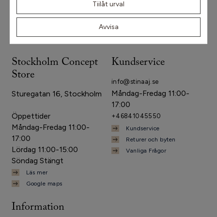
Tiilåt urval
Sturegatan 16
114 36 Stockholm
Avvisa
Stockholm Concept
Kundservice
Store
info@stinaaj.se
Måndag-Fredag 11:00-
Sturegatan 16, Stockholm
17:00
Öppettider
+46841045550
Måndag-Fredag 11:00-
Kundservice
17:00
Returer och byten
Lördag 11:00-15:00
Vanliga Frågor
Söndag Stängt
Läs mer
Google maps
Information