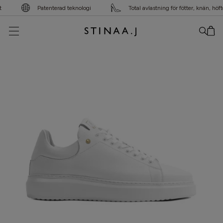
Patenterad teknologi
Total avlastning för fötter, knän, höfter
Din varukorg är tom