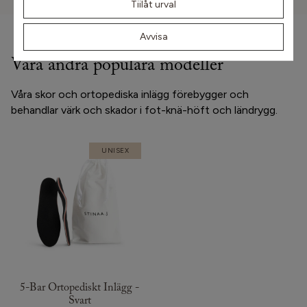
Tiilåt urval
Avvisa
Våra andra populära modeller
Våra skor och ortopediska inlägg förebygger och
behandlar värk och skador i fot-knä-höft och ländrygg.
UNISEX
5-Bar Ortopediskt Inlägg -
Svart