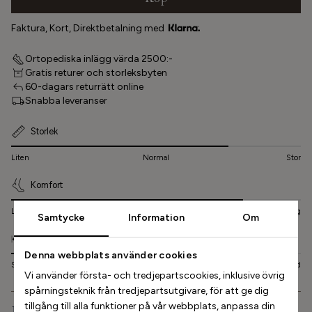
Köp
Faktura, Kort, Direktbetalning med
Ortopediska inlägg värda 2500:-
Gratis returer och storleksbyten
60-dagars returrätt online
Snabba leveranser
Storlek
Liten
Normal
Stor
Komfort
Låg
Normal
Hög
Samtycke
Information
Om
Bredd
Denna webbplats använder cookies
Smal
Normal
Bred
Vi använder första- och tredjepartscookies, inklusive övrig
spårningsteknik från tredjepartsutgivare, för att ge dig
tillgång till alla funktioner på vår webbplats, anpassa din