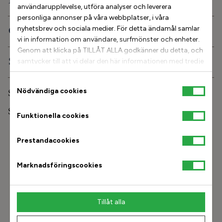
Produktbeskrivning
användarupplevelse, utföra analyser och leverera
personliga annonser på våra webbplatser, i våra
Ortopediska egenskaper
nyhetsbrev och sociala medier. För detta ändamål samlar
vi in information om användare, surfmönster och enheter.
Genom att klicka på TILLÅT ALLA godkänner du detta, och
Service och info
samtycker till att vi delar den här informationen med tredje
part, till exempel våra annonspartners. Om du vill kan
istället välja att fortsätta med TILLÅT URVAL. Tänk dock
Samtyckesval
Nödvändiga cookies
Skovård
på att om du blockerar vissa typer av cookies kan det
påverka vår möjlighet att leverera skräddarsytt innehåll
Stinaa.J Studio
Funktionella cookies
som du kanske vill ha. För mer information och för att
anpassa dina val kan du klicka på Cookie-inställningar.
Hitta min storlek
Prestandacookies
Ange fotlängd i mm
Marknadsföringscookies
Hitta
Tillåt alla
Hur mäter jag mina fötter?