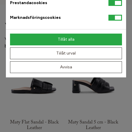
Prestandacookies
Marknadsföringscookies
Våra andra populära modeller
Våra skor och ortopediska inlägg förebygger och
Tillåt alla
behandlar värk och skador i fot-knä-höft och ländrygg.
Tiilåt urval
ITALIAN COLLECTION
ITALIAN COLLECTION
Avvisa
Maty Flat Sandal - Black
Maty Sandal 5 cm - Black
Leather
Leather