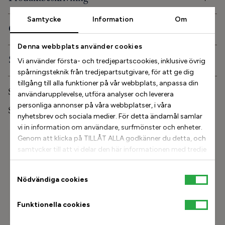
Samtycke
Information
Om
Ortopediska egenskaper
Denna webbplats använder cookies
Service och info
Vi använder första- och tredjepartscookies, inklusive övrig
spårningsteknik från tredjepartsutgivare, för att ge dig
tillgång till alla funktioner på vår webbplats, anpassa din
Skovård
användarupplevelse, utföra analyser och leverera
personliga annonser på våra webbplatser, i våra
Stinaa.J Studio
nyhetsbrev och sociala medier. För detta ändamål samlar
vi in information om användare, surfmönster och enheter.
Genom att klicka på TILLÅT ALLA godkänner du detta, och
Hitta min storlek
samtycker till att vi delar den här informationen med tredje
Ange fotlängd i mm
part, till exempel våra annonspartners. Om du vill kan
istället välja att fortsätta med TILLÅT URVAL. Tänk dock
Samtyckesval
Nödvändiga cookies
Hitta
på att om du blockerar vissa typer av cookies kan det
påverka vår möjlighet att leverera skräddarsytt innehåll
Funktionella cookies
som du kanske vill ha. För mer information och för att
Hur mäter jag mina fötter?
anpassa dina val kan du klicka på Cookie-inställningar.