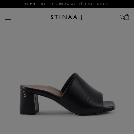
SUMMER SALE: 40-50% RABATT PÅ UTVALDA SKOR
Din varukorg är tom