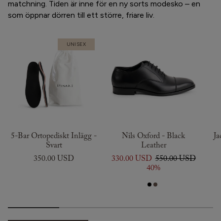
matchning. Tiden är inne för en ny sorts modesko – en
som öppnar dörren till ett större, friare liv.
UNISEX
5-Bar Ortopediskt Inlägg -
Nils Oxford - Black
Ja
Svart
Leather
350.00 USD
330.00 USD
550.00 USD
40%