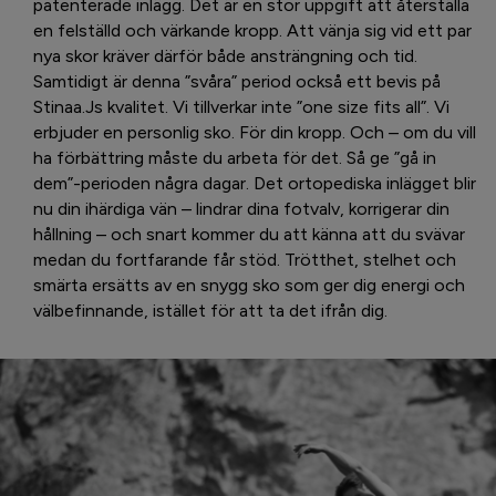
patenterade inlägg. Det är en stor uppgift att återställa
en felställd och värkande kropp. Att vänja sig vid ett par
nya skor kräver därför både ansträngning och tid.
Samtidigt är denna ”svåra” period också ett bevis på
Stinaa.Js kvalitet. Vi tillverkar inte ”one size fits all”. Vi
erbjuder en personlig sko. För din kropp. Och – om du vill
ha förbättring måste du arbeta för det. Så ge ”gå in
dem”-perioden några dagar. Det ortopediska inlägget blir
nu din ihärdiga vän – lindrar dina fotvalv, korrigerar din
hållning – och snart kommer du att känna att du svävar
medan du fortfarande får stöd. Trötthet, stelhet och
smärta ersätts av en snygg sko som ger dig energi och
välbefinnande, istället för att ta det ifrån dig.