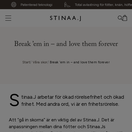
Patenterad teknologi
Total avlastning för fötter, knän, höfter, r
Din varukorg är tom
Break ’em in – and love them forever
Start
Våra skor
Break ’em in – and love them forever
S
tinaa.J arbetar för ökad rörelsefrihet och ökad
frihet. Med andra ord, vi är en frihetsrörelse.
Att “gå in skorna” är en viktig del av Stinaa.J. Det är
anpassningen mellan dina fötter och Stinaa.Js