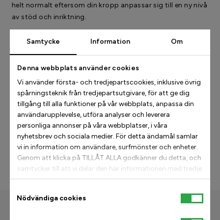
helt normalt eftersom din kropp anpassar sig till en ny nivå
av stöd och inriktning.
3. Lyssna på din kropp
Samtycke
Information
Om
Allas upplevelse är unik. Vissa människor anpassar sig
Denna webbplats använder cookies
snabbare än andra, beroende på faktorer som allmän
Vi använder första- och tredjepartscookies, inklusive övrig
hälsa, fotstruktur eller tidigare skador. Gå i din egen takt -
spårningsteknik från tredjepartsutgivare, för att ge dig
din komfort är nyckeln!
tillgång till alla funktioner på vår webbplats, anpassa din
användarupplevelse, utföra analyser och leverera
Gå in dem… och dansa, dansa, dansa.
personliga annonser på våra webbplatser, i våra
nyhetsbrev och sociala medier. För detta ändamål samlar
Vårt löfte till våra kunder är att återta livet.
vi in information om användare, surfmönster och enheter.
Genom att klicka på TILLÅT ALLA godkänner du detta, och
samtycker till att vi delar den här informationen med tredje
New shoes, new life
part, till exempel våra annonspartners. Om du vill kan
istället välja att fortsätta med TILLÅT URVAL. Tänk dock
Samtyckesval
Nödvändiga cookies
på att om du blockerar vissa typer av cookies kan det
påverka vår möjlighet att leverera skräddarsytt innehåll