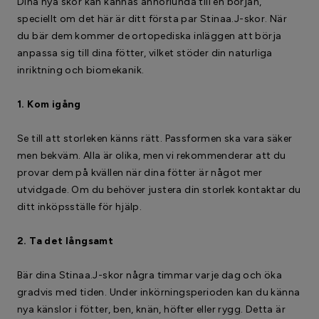
Dina nya skor kan kännas annorlunda till en början,
speciellt om det här är ditt första par Stinaa.J-skor. När
du bär dem kommer de ortopediska inläggen att börja
anpassa sig till dina fötter, vilket stöder din naturliga
inriktning och biomekanik.
1. Kom igång
Se till att storleken känns rätt. Passformen ska vara säker
men bekväm. Alla är olika, men vi rekommenderar att du
provar dem på kvällen när dina fötter är något mer
utvidgade. Om du behöver justera din storlek kontaktar du
ditt inköpsställe för hjälp.
2. Ta det långsamt
Bär dina Stinaa.J-skor några timmar varje dag och öka
gradvis med tiden. Under inkörningsperioden kan du känna
nya känslor i fötter, ben, knän, höfter eller rygg. Detta är