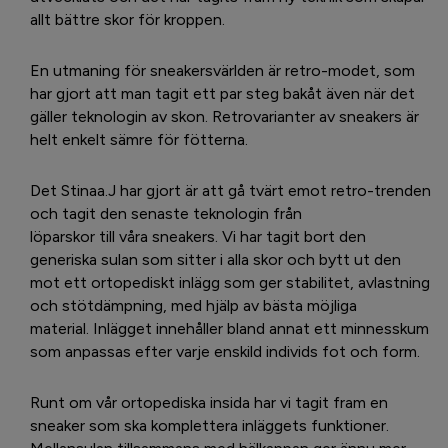
allt bättre skor för kroppen.
En utmaning för sneakersvärlden är retro-modet, som
har gjort att man tagit ett par steg bakåt även när det
gäller teknologin av skon. Retrovarianter av sneakers är
helt enkelt sämre för fötterna.
Det Stinaa.J har gjort är att gå tvärt emot retro-trenden
och tagit den senaste teknologin från
löparskor till våra sneakers. Vi har tagit bort den
generiska sulan som sitter i alla skor och bytt ut den
mot ett ortopediskt inlägg som ger stabilitet, avlastning
och stötdämpning, med hjälp av bästa möjliga
material. Inlägget innehåller bland annat ett minnesskum
som anpassas efter varje enskild individs fot och form.
Runt om vår ortopediska insida har vi tagit fram en
sneaker som ska komplettera inläggets funktioner.