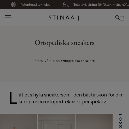
Patenterad teknologi
Total avlastning för fötter, knän, höfter, rygg
Din varukorg är tom
Ortopediska sneakers
Start
Våra skor
Ortopediska sneakers
L
åt oss hylla sneakersen - den bästa skon för din
kropp ur en ortopedtekniskt perspektiv.
VÅRA SKOR