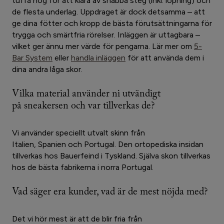
tuffa nog för att klara av snabba steg (inkl. löpning) och
de flesta underlag. Uppdraget är dock detsamma – att
ge dina fötter och kropp de bästa förutsättningarna för
trygga och smärtfria rörelser. Inläggen är uttagbara –
vilket ger ännu mer värde för pengarna. Lär mer om
5-
Bar System
eller
handla inläggen
för att använda dem i
dina andra låga skor.
Vilka material använder ni utvändigt
på sneakersen och var tillverkas de?
Vi använder speciellt utvalt skinn från
Italien, Spanien och Portugal. Den ortopediska insidan
tillverkas hos Bauerfeind i Tyskland. Själva skon tillverkas
hos de bästa fabrikerna i norra Portugal.
Vad säger era kunder, vad är de mest nöjda med?
Det vi hör mest är att de blir fria från