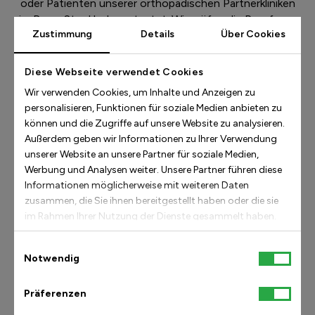
oder Patienten unserer orthopädischen Partnerkliniken
im Raum Stockholm getestet. Wir prüfen die Passform,
Zustimmung
Details
Über Cookies
die Funktion und sammeln wertvolle Rückmeldungen. Im
Durchschnitt überarbeiten wir bis zu sieben
verschiedene Schuhmuster, bis ein Modell genehmigt
Diese Webseite verwendet Cookies
und in unsere Kollektion aufgenommen wird – denn,
Wir verwenden Cookies, um Inhalte und Anzeigen zu
was für unsere Kunden am besten ist, hat für uns
personalisieren, Funktionen für soziale Medien anbieten zu
oberste Priorität.
können und die Zugriffe auf unsere Website zu analysieren.
Außerdem geben wir Informationen zu Ihrer Verwendung
Die Leiste und die Form von Stinaa.J-Schuhen passen
unserer Website an unsere Partner für soziale Medien,
den allermeisten Füßen, bieten Stoßdämpfung und
Werbung und Analysen weiter. Unsere Partner führen diese
Entlastung in jeder der vier Phasen des Gangs (Gehen,
Informationen möglicherweise mit weiteren Daten
Laufen) wie: Kontaktphase (Fersenauftritt), Fuß-
zusammen, die Sie ihnen bereitgestellt haben oder die sie
Flachphase (Belastungsreaktion), mittlere Standphase
im Rahmen Ihrer Nutzung der Dienste gesammelt haben.
und Antriebsphase (Abstoß, Beschleunigung, mittlerer
Einwilligungsauswahl
Schwung, Verzögerung). Der gewünschte Effekt und
Notwendig
die wichtigste Eigenschaft unserer Schuhe ist die
Stabilität, damit die Biomechanik des Körpers so optimal
Präferenzen
wie möglich ist und Ihre Füße, Knie, Hüften und der
Rücken in die richtige neutrale Position kommen.