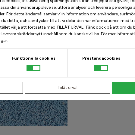
scookies, inklusive övrig spårningsteknik från tredjepartsutgivare, för at
Patenterat 5-Bar S
assa din användarupplevelse, utföra analyser och leverera personliga 
ier. För detta ändamål samlar vi in information om användare, surfmö
u detta, och samtycker till att vi delar den här informationen med tred
Vi använder bästa m
stället välja att fortsätta med TILLÅT URVAL. Tänk dock på att om du b
skapar insidan på vå
 leverera skräddarsytt innehåll som du kanske vill ha. För mer informat
och kroppen att pre
ngar.
* Insidan på dina sne
Funktionella cookies
Prestandacookies
Tiilåt urval