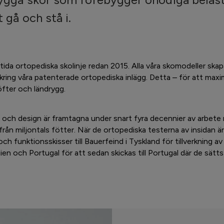
t gå och stå i.
tida ortopediska skolinje redan 2015. Alla våra skomodeller skapa
kring våra patenterade ortopediska inlägg. Detta – för att max
öfter och ländrygg.
 och design är framtagna under snart fyra decennier av arbete
ån miljontals fötter. När de ortopediska testerna av insidan är 
och funktionsskisser till Bauerfeind i Tyskland för tillverkning a
nien och Portugal för att sedan skickas till Portugal där de sätts