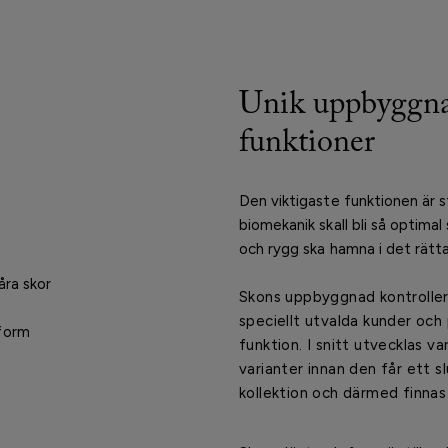
Unik uppbyggna
funktioner
Den viktigaste funktionen är s
biomekanik skall bli så optimal
och rygg ska hamna i det rätta
åra skor
Skons uppbyggnad kontrollera
speciellt utvalda kunder och
 form
funktion. I snitt utvecklas var
varianter innan den får ett s
kollektion och därmed finnas 