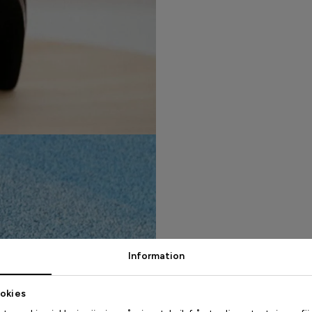
Information
Världspaten
okies