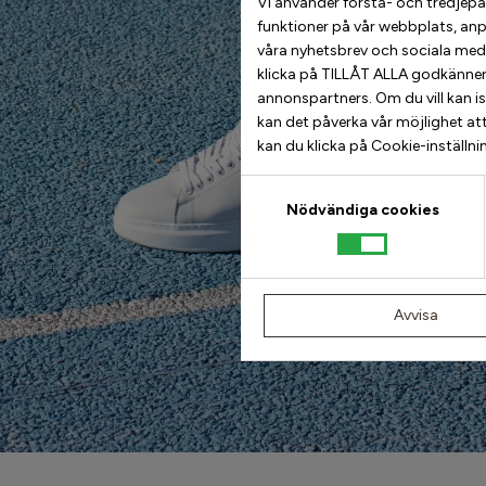
Vi använder första- och tredjepart
funktioner på vår webbplats, anp
våra nyhetsbrev och sociala med
klicka på TILLÅT ALLA godkänner d
annonspartners. Om du vill kan i
kan det påverka vår möjlighet att
kan du klicka på Cookie-inställni
Samtyckesval
Nödvändiga cookies
Avvisa