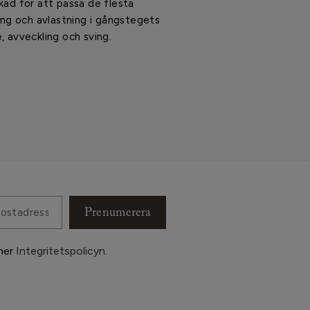
rkad för att passa de flesta
ng och avlastning i gångstegets
e, avveckling och sving.
Prenumerera
ner
Integritetspolicyn
.