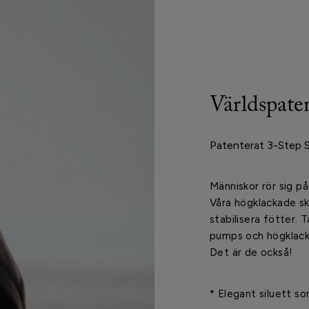
Världspate
Patenterat 3-Step 
Människor rör sig på
Våra högklackade s
stabilisera fötter. 
pumps och högklac
Det är de också!
* Elegant siluett s