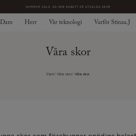
SUMMER SALE: 40-50% RABATT PÅ UTVALDA SKOR
Dam
Herr
Vår teknologi
Varför Stinaa.J
Våra skor
Start
Våra skor
Våra skor
nygga skor som förebygger onödiga belas