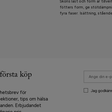
Skons läst och form är tillve
fötters form, ge stötdämpni
fyra faser. Isättning, ståend
 första köp
Jag godkän
hetsbrev för
ektioner, tips om hälsa
udanden. Erbjudandet
inarie pris.