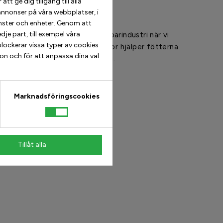
t ge dig tillgång till alla
ystem
annonser på våra webbplatser, i
nster och enheter. Genom att
je part, till exempel våra
aterial från både rymd- och löparindustri när vi
lockerar vissa typer av cookies
ra lågskor. Patenterade innesulor hjälper fötterna
ion och för att anpassa dina val
stera bättre och återhämta sig.
akers skall aldrig vara platt.
Marknadsföringscookies
Tillåt alla