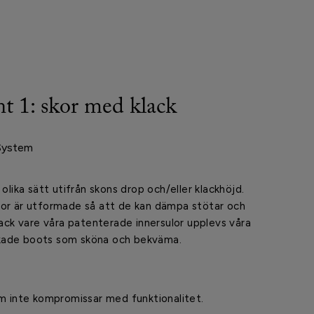
nt 1: skor med klack
System
 olika sätt utifrån skons drop och/eller klackhöjd.
kor är utformade så att de kan dämpa stötar och
Tack vare våra patenterade innersulor upplevs våra
kade boots som sköna och bekväma.
om inte kompromissar med funktionalitet.