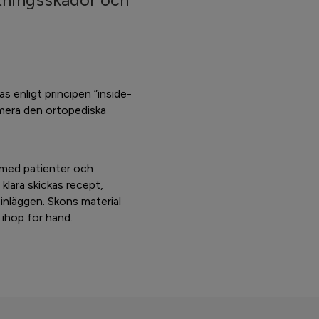
s enligt principen ”inside-
imera den ortopediska
 med patienter och
klara skickas recept,
v inläggen. Skons material
 ihop för hand.