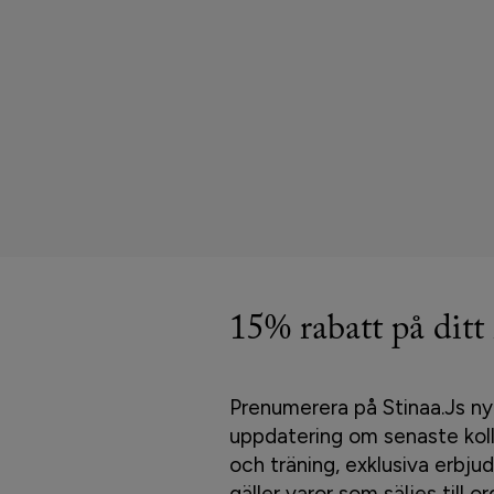
15% rabatt på ditt
Prenumerera på Stinaa.Js ny
uppdatering om senaste koll
och träning, exklusiva erbj
gäller varor som säljes till ord