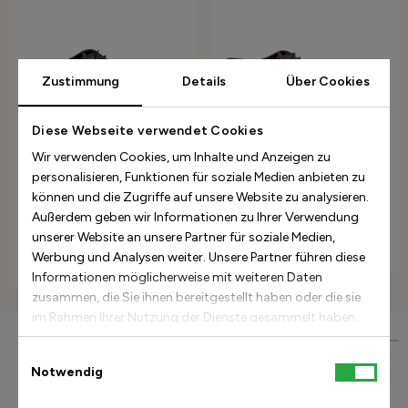
Zustimmung
Details
Über Cookies
Diese Webseite verwendet Cookies
Wir verwenden Cookies, um Inhalte und Anzeigen zu
personalisieren, Funktionen für soziale Medien anbieten zu
Nils Oxford - Black Leather
Nils Oxford - Brown Leather
können und die Zugriffe auf unsere Website zu analysieren.
Außerdem geben wir Informationen zu Ihrer Verwendung
330.00 USD
550.00 USD
550.00 USD
40%
unserer Website an unsere Partner für soziale Medien,
Werbung und Analysen weiter. Unsere Partner führen diese
Informationen möglicherweise mit weiteren Daten
zusammen, die Sie ihnen bereitgestellt haben oder die sie
im Rahmen Ihrer Nutzung der Dienste gesammelt haben.
Einwilligungsauswahl
Notwendig
Patentierte Einlage
Zwei Weltpatente und 34 Jahre