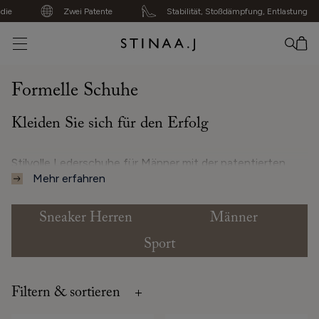
ie
Zwei Patente
Stabilität, Stoßdämpfung, Entlastung
Kein Artikel hinzugefügt
Formelle Schuhe
Kleiden Sie sich für den Erfolg
Stilvolle Lederschuhe für Männer mit der patentierten
Mehr erfahren
orthopädischen Technologie von Stinaa.J. Unterstützen
Sie Füße-Knie-Hüften-Unteren Rücken und passen Sie
alle Arten von Fußgewölben an.
Sneaker Herren
Männer
Sport
✔ Herausnehmbare orthopädische Einlegesohlen
Filtern & sortieren