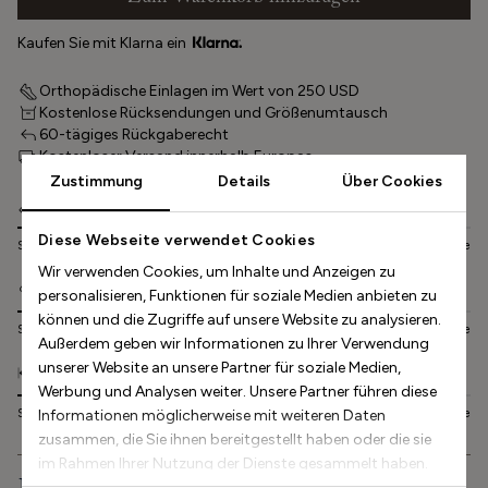
Kaufen Sie mit Klarna ein
Orthopädische Einlagen im Wert von 250 USD
Kostenlose Rücksendungen und Größenumtausch
60-tägiges Rückgaberecht
Kostenloser Versand innerhalb Europas
Zustimmung
Details
Über Cookies
Sizing
Diese Webseite verwendet Cookies
Small
Normal
Large
Wir verwenden Cookies, um Inhalte und Anzeigen zu
Comfort
personalisieren, Funktionen für soziale Medien anbieten zu
können und die Zugriffe auf unsere Website zu analysieren.
Small
Normal
Large
Außerdem geben wir Informationen zu Ihrer Verwendung
unserer Website an unsere Partner für soziale Medien,
Width
Werbung und Analysen weiter. Unsere Partner führen diese
Small
Normal
Large
Informationen möglicherweise mit weiteren Daten
zusammen, die Sie ihnen bereitgestellt haben oder die sie
im Rahmen Ihrer Nutzung der Dienste gesammelt haben.