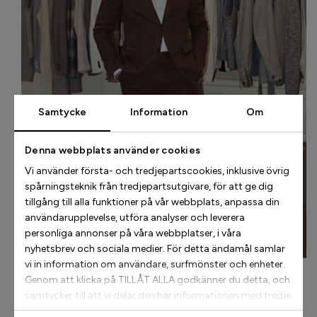
Samtycke
Information
Om
Denna webbplats använder cookies
Vi använder första- och tredjepartscookies, inklusive övrig
spårningsteknik från tredjepartsutgivare, för att ge dig
tillgång till alla funktioner på vår webbplats, anpassa din
användarupplevelse, utföra analyser och leverera
personliga annonser på våra webbplatser, i våra
nyhetsbrev och sociala medier. För detta ändamål samlar
vi in information om användare, surfmönster och enheter.
Genom att klicka på TILLÅT ALLA godkänner du detta, och
Vad ser du som din viktigaste uppgift som VD för
samtycker till att vi delar den här informationen med tredje
Oscar Jacobson?
part, till exempel våra annonspartners. Om du vill kan