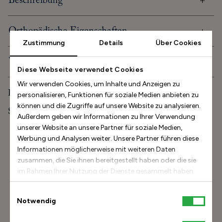
Beschreibung
Orthopädische Eigenschaften
Zustimmung
Details
Über Cookies
Versand und Lieferung
Diese Webseite verwendet Cookies
Wir verwenden Cookies, um Inhalte und Anzeigen zu
Pflege und Aufbewahrung
personalisieren, Funktionen für soziale Medien anbieten zu
können und die Zugriffe auf unsere Website zu analysieren.
Stinaaj-Studioerfahrung
Außerdem geben wir Informationen zu Ihrer Verwendung
unserer Website an unsere Partner für soziale Medien,
Werbung und Analysen weiter. Unsere Partner führen diese
Größenhilfe
Informationen möglicherweise mit weiteren Daten
Beschreibung
zusammen, die Sie ihnen bereitgestellt haben oder die sie
im Rahmen Ihrer Nutzung der Dienste gesammelt haben.
Wie lang ist der Fuß?
Meine Größe
Einwilligungsauswahl
Notwendig
finden