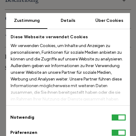
Beschreibung
Orthopädische Eigenschaften
Zustimmung
Details
Über Cookies
Versand und Lieferung
Diese Webseite verwendet Cookies
Wir verwenden Cookies, um Inhalte und Anzeigen zu
personalisieren, Funktionen für soziale Medien anbieten zu
Pflege und Aufbewahrung
können und die Zugriffe auf unsere Website zu analysieren.
Außerdem geben wir Informationen zu Ihrer Verwendung
Stinaaj-Studioerfahrung
unserer Website an unsere Partner für soziale Medien,
Werbung und Analysen weiter. Unsere Partner führen diese
Größenhilfe
Informationen möglicherweise mit weiteren Daten
zusammen, die Sie ihnen bereitgestellt haben oder die sie
Beschreibung
im Rahmen Ihrer Nutzung der Dienste gesammelt haben.
Wie lang ist der Fuß?
Einwilligungsauswahl
Notwendig
Meine Größe
finden
Präferenzen