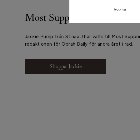
Avvisa
Most Supportive heel
Jackie Pump från Stinaa.J har valts till Most Suppo
redaktionen för Oprah Daily för andra året i rad.
Shoppa Jackie