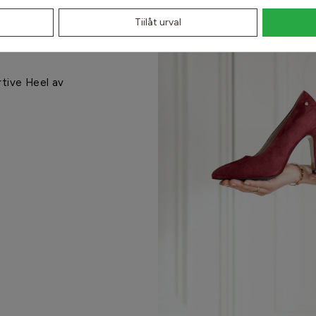
Tiilåt urval
rtive Heel av