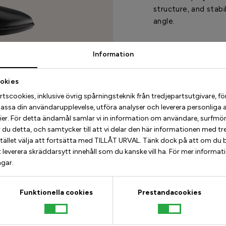
structure, and stab
angle.
It helps maintain b
Information
more controlled and
okies
scookies, inklusive övrig spårningsteknik från tredjepartsutgivare, för at
Learn 
assa din användarupplevelse, utföra analyser och leverera personliga 
ier. För detta ändamål samlar vi in information om användare, surfmö
u detta, och samtycker till att vi delar den här informationen med tred
stället välja att fortsätta med TILLÅT URVAL. Tänk dock på att om du b
 leverera skräddarsytt innehåll som du kanske vill ha. För mer informat
ngar.
Funktionella cookies
Prestandacookies