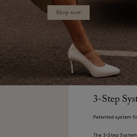
Shop now
3-Step Sy
Patented system fo
The 3-Step System r