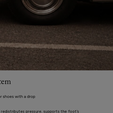
stem
r shoes with a drop
edistributes pressure, supports the foot’s