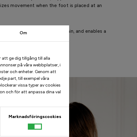
ilizes movement when the foot is placed at an
alance, reduces unnecessary strain, and enables a
Om
 natural step – even in heels.
t ge dig tillgång till alla
more
annonser på våra webbplatser, i
nster och enheter. Genom att
je part, till exempel våra
lockerar vissa typer av cookies
ion och för att anpassa dina val
Marknadsföringscookies