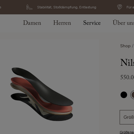
e
Stabilität, Stoßdämpfung, Entlastung
Für 
Damen
Herren
Service
Über un
Shop
Nil
550.
Größ
Größena