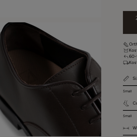
Ort
Kos
60-
Kos
Si
Small
C
Small
W