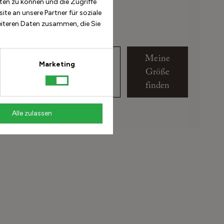
ten zu können und die Zugriffe
te an unsere Partner für soziale
chreibung
eiteren Daten zusammen, die Sie
 lang ist der Fuß?
Meine
Marketing
Größe
finden
 messe ich meinen Fuß?
Alle zulassen