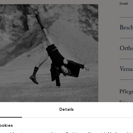
Small
Besc
Ortho
Versa
Pfleg
Stina
Details
Gr
ookies