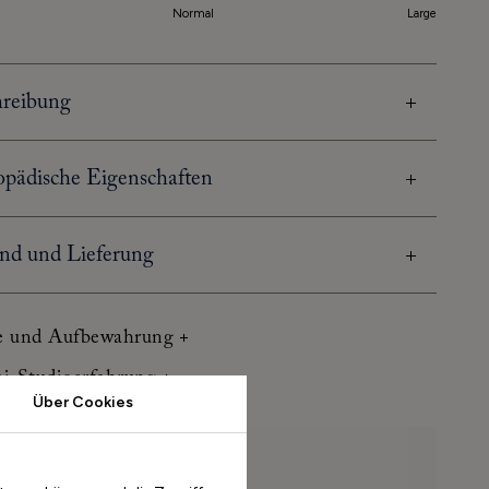
Normal
Large
hreibung
pädische Eigenschaften
nd und Lieferung
e und Aufbewahrung
aj-Studioerfahrung
Über Cookies
ößenhilfe