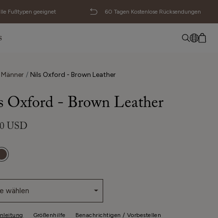
alle Fußtypen geeignet
60 Tagen Kostenlose Rücksendungen
s
Kein Artikel hinzugefügt
English
Männer
Nils Oxford - Brown Leather
Deutsch
s Oxford - Brown Leather
Svenska
00 USD
e wählen
nleitung
Größenhilfe
Benachrichtigen / Vorbestellen