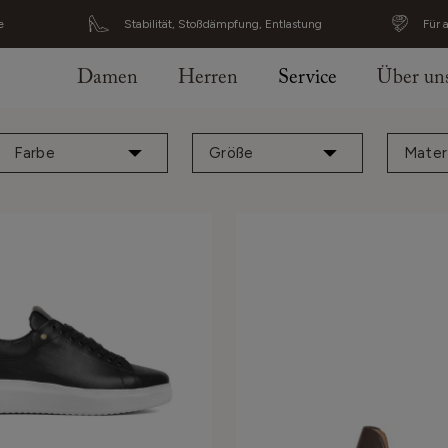
e
Stabilität, Stoßdämpfung, Entlastung
Für 
Damen
Herren
Service
Über un
Farbe
Größe
Materi