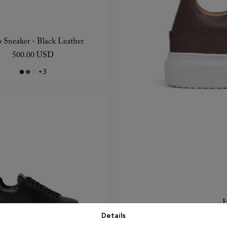
 Sneaker - Black Leather
500.00 USD
+3
H
Details