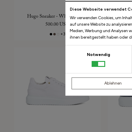
Diese Webseite verwendet C
Hugo Sneaker - White Leather
Hugo 
Wir verwenden Cookies, um Inhalt
500.00 USD
300.
auf unsere Website zu analysiere
Medien, Werbung und Analysen we
+3
ihnen bereitgestellt haben oder 
Einwilligungsauswahl
Notwendig
Ablehnen