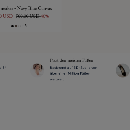
neaker - Navy Blue Canvas
00 USD
500.00 USD
40%
+3
Passt den meisten Füßen
d 34
Basierend auf 3D-Scans von
über einer Million Füßen
weltweit