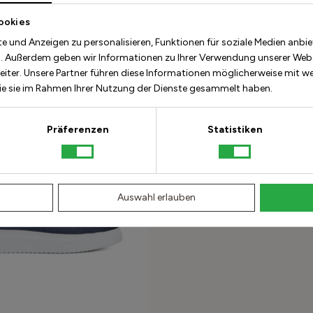
ookies
Sneaker - Black On Black
e und Anzeigen zu personalisieren, Funktionen für soziale Medien anbie
00 USD
500.00 USD
40%
n. Außerdem geben wir Informationen zu Ihrer Verwendung unserer Websi
iter. Unsere Partner führen diese Informationen möglicherweise mit w
+3
die sie im Rahmen Ihrer Nutzung der Dienste gesammelt haben.
Präferenzen
Statistiken
Auswahl erlauben