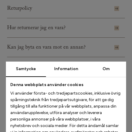
Returpolicy
Hur returnerar jag en vara?
Kan jag byta en vara mot en annan?
Samtycke
Information
Om
Kategorier
Denna webbplats använder cookies
Vi använder första- och tredjepartscookies, inklusive övrig
Sociala Medier
spårningsteknik från tredjepartsutgivare, för att ge dig
Kontakta Oss
tillgång till alla funktioner på vår webbplats, anpassa din
användarupplevelse, utföra analyser och leverera
Produkter och teknologi
personliga annonser på våra webbplatser, i våra
nyhetsbrev och sociala medier. För detta ändamål samlar
Leverans och frakt