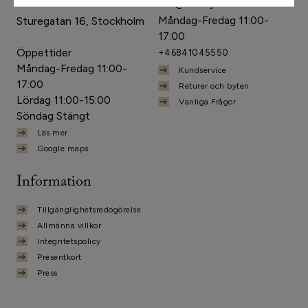
info@stinaaj.se
Måndag-Fredag 11:00-
Sturegatan 16, Stockholm
17:00
Öppettider
+46841045550
Måndag-Fredag 11:00-
Kundservice
17:00
Returer och byten
Lördag 11:00-15:00
Vanliga Frågor
Söndag Stängt
Läs mer
Google maps
Information
Tillgänglighetsredogörelse
Allmänna villkor
Integritetspolicy
Presentkort
Press