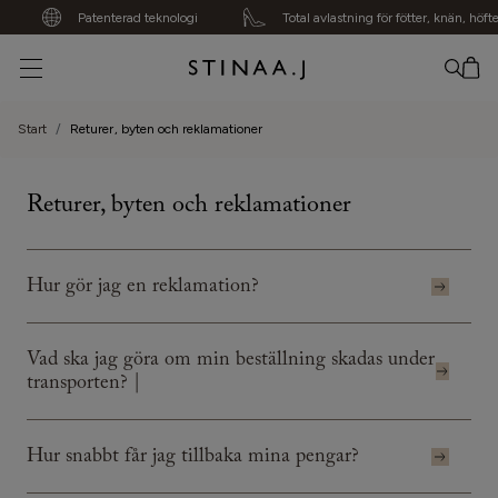
Patenterad teknologi
Total avlastning för fötter, knän, höfter
Din varukorg är tom
Start
Returer, byten och reklamationer
Returer, byten och reklamationer
Hur gör jag en reklamation?
Vad ska jag göra om min beställning skadas under
transporten? |
Hur snabbt får jag tillbaka mina pengar?