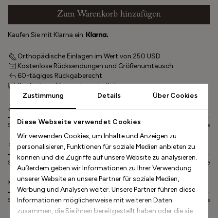
Zum Warenkorb hinzufügen
Kaufen Sie mit Klarna ein
Orthopädische Einlagen im Wert von 250 USD
Kostenlose Rücksendungen und Größenumtausch
60-tägiges Rückgaberecht
Kostenloser Versand innerhalb Europas
Zustimmung
Details
Über Cookies
Sizing
Diese Webseite verwendet Cookies
Small
Normal
Large
Wir verwenden Cookies, um Inhalte und Anzeigen zu
Comfort
personalisieren, Funktionen für soziale Medien anbieten zu
können und die Zugriffe auf unsere Website zu analysieren.
Small
Normal
Large
Außerdem geben wir Informationen zu Ihrer Verwendung
unserer Website an unsere Partner für soziale Medien,
Width
Werbung und Analysen weiter. Unsere Partner führen diese
Informationen möglicherweise mit weiteren Daten
Small
Normal
Large
zusammen, die Sie ihnen bereitgestellt haben oder die sie