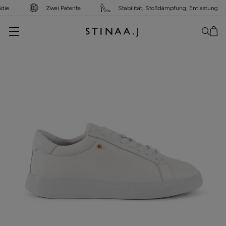
ie
Zwei Patente
Stabilität, Stoßdämpfung, Entlastung
Kein Artikel hinzugefügt