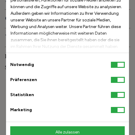
Beschreibung
personalisieren, Funktionen für soziale Medien anbieten zu
können und die Zugriffe auf unsere Website zu analysieren.
Außerdem geben wir Informationen zu Ihrer Verwendung
Orthopädische Eigenschaften
unserer Website an unsere Partner für soziale Medien,
Werbung und Analysen weiter. Unsere Partner führen diese
Informationen möglicherweise mit weiteren Daten
Versand und Lieferung
zusammen, die Sie ihnen bereitgestellt haben oder die sie
im Rahmen Ihrer Nutzung der Dienste gesammelt haben.
Pflege und Aufbewahrung
Einwilligungsauswahl
Notwendig
Stinaaj-Studioerfahrung
Präferenzen
Größenhilfe
Statistiken
Beschreibung
Wie lang ist der Fuß?
Marketing
Meine Größe
finden
Alle zulassen