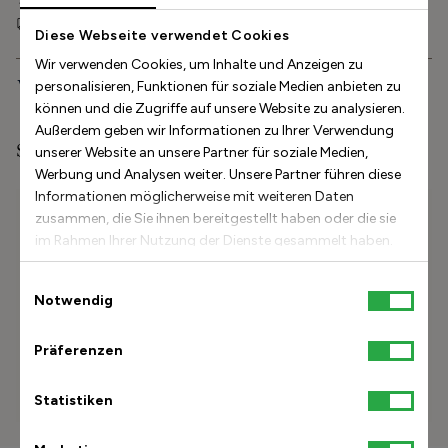
60-tägiges Rückgaberecht
Kostenloser Versand innerhalb Europas
Diese Webseite verwendet Cookies
Wir verwenden Cookies, um Inhalte und Anzeigen zu
Versand und Lieferung
personalisieren, Funktionen für soziale Medien anbieten zu
können und die Zugriffe auf unsere Website zu analysieren.
Außerdem geben wir Informationen zu Ihrer Verwendung
Stinaaj-Studioerfahrung
unserer Website an unsere Partner für soziale Medien,
Werbung und Analysen weiter. Unsere Partner führen diese
Informationen möglicherweise mit weiteren Daten
Größenhilfe
zusammen, die Sie ihnen bereitgestellt haben oder die sie
im Rahmen Ihrer Nutzung der Dienste gesammelt haben.
Beschreibung
Wie lang ist der Fuß?
Einwilligungsauswahl
Notwendig
Meine Größe
finden
Präferenzen
Wie messe ich meinen Fuß?
Statistiken