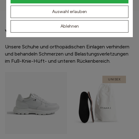
Auswahl erlauben
Ablehnen
Weitere beliebte Schuhmodelle
Unsere Schuhe und orthopädischen Einlagen verhindern
und behandeln Schmerzen und Belastungsverletzungen
im Fuß-Knie-Hüft- und unteren Rückenbereich.
UNISEX