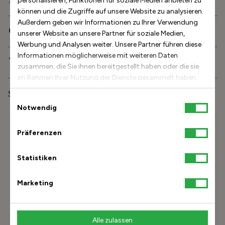
Beschreibung
personalisieren, Funktionen für soziale Medien anbieten zu
können und die Zugriffe auf unsere Website zu analysieren.
Außerdem geben wir Informationen zu Ihrer Verwendung
Orthopädische Eigenschaften
unserer Website an unsere Partner für soziale Medien,
Werbung und Analysen weiter. Unsere Partner führen diese
Informationen möglicherweise mit weiteren Daten
Versand und Lieferung
zusammen, die Sie ihnen bereitgestellt haben oder die sie
im Rahmen Ihrer Nutzung der Dienste gesammelt haben.
Stinaaj-Studioerfahrung
Einwilligungsauswahl
Notwendig
Größenhilfe
Präferenzen
Beschreibung
Wie lang ist der Fuß?
Statistiken
Meine Größe
Marketing
finden
Wie messe ich meinen Fuß?
Alle zulassen